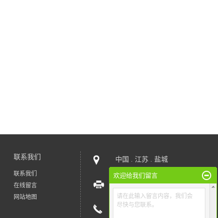
联系我们
中国 . 江苏 . 盐城
联系我们
欢迎给我们留言
13905105992（微信
在线留言
号）
请在此输入留言内容，我们会
网站地图
尽快与您联系。
139-0510-5992