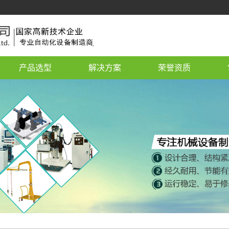
产品选型
解决方案
荣誉资质
硬臂助力机械手
石油装备
企业荣誉
折臂助力机械手
核电工业
专利证书
悬臂助力机械手
航空航天
手
桁架硬臂助力机械手
军工生产
手
桁架软索助力机械手
机械行业
手
桁架T型助力机械手
轻工纺织
6arm助力机械手
轨道交通
汽车船舶