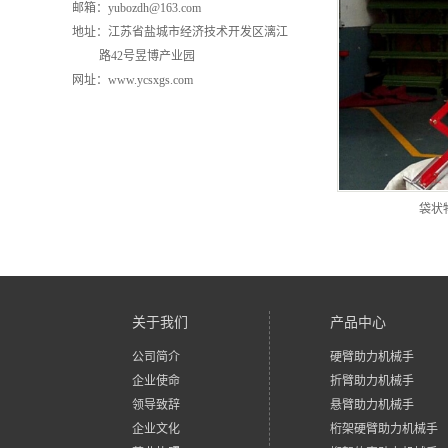
邮箱：yubozdh@163.com
地址：江苏省盐城市经济技术开发区漓江
路42号昱博产业园
网址：www.ycsxgs.com
袋状
关于我们
产品中心
公司简介
硬臂助力机械手
企业使命
折臂助力机械手
领导致辞
悬臂助力机械手
企业文化
桁架硬臂助力机械手