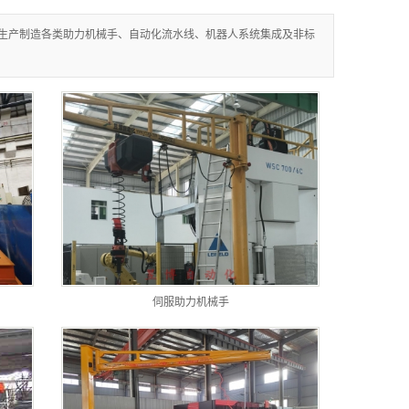
生产制造各类助力机械手、自动化流水线、机器人系统集成及非标
伺服助力机械手