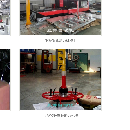
钢板折弯助力机械手
异型物件搬运助力机械