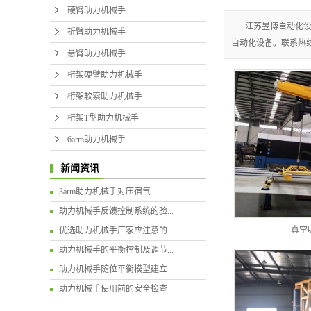
硬臂助力机械手
江苏昱博自动化
折臂助力机械手
自动化设备。联系热线：1
悬臂助力机械手
桁架硬臂助力机械手
桁架软索助力机械手
桁架T型助力机械手
6arm助力机械手
新闻资讯
3arm助力机械手对压宿气...
助力机械手反馈控制系统的验...
真空
优选助力机械手厂家应注意的...
助力机械手的平衡控制及调节...
助力机械手随位平衡模型建立
助力机械手使用前的安全检查