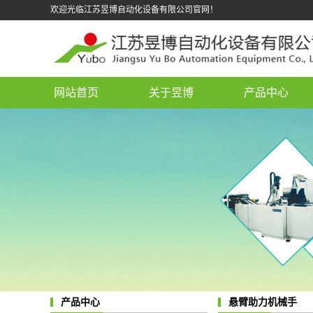
欢迎光临江苏昱博自动化设备有限公司官网！
网站首页
关于昱博
产品中心
公司简介
硬臂助力机械手
企业使命
折臂助力机械手
领导致辞
悬臂助力机械手
企业文化
桁架硬臂助力机械
营业执照
桁架软索助力机械
公司组织构架
桁架T型助力机械
6arm助力机械手
产品中心
悬臂助力机械手